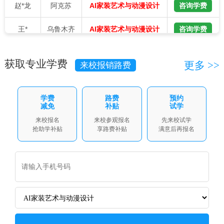
王*
乌鲁木齐
咨询学费
AI家装艺术与动漫设计
阿布都*
昌吉
咨询学费
智能制造与工业机器人
获取专业学费
更多 >>
来校报销路费
巴合*提
乌鲁木齐
咨询学费
AI新媒体电商运营
张*
吐鲁番
咨询学费
智能制造与工业机器人
学费
路费
预约
减免
补贴
试学
刘*伟
和田
咨询学费
AI家装艺术与动漫设计
来校报名
来校参观报名
先来校试学
抢助学补贴
享路费补贴
满意后再报名
段*斌
乌鲁木齐
咨询学费
智能制造与工业机器人
樊*军
昌吉
咨询学费
AI家装艺术与动漫设计