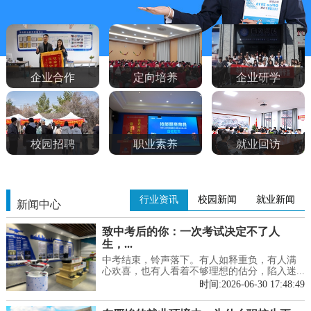
企业合作
定向培养
企业研学
校园招聘
职业素养
就业回访
行业资讯
校园新闻
就业新闻
新闻中心
致中考后的你：一次考试决定不了人
生，...
中考结束，铃声落下。有人如释重负，有人满
心欢喜，也有人看着不够理想的估分，陷入迷...
时间:2026-06-30 17:48:49