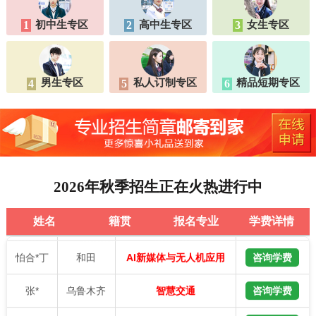
王*
乌鲁木齐
咨询学费
AI家装艺术与动漫设计
初中生专区
高中生专区
女生专区
1
2
3
阿布都*
昌吉
咨询学费
智能制造与工业机器人
巴合*提
乌鲁木齐
咨询学费
AI新媒体电商运营
男生专区
私人订制专区
精品短期专区
4
5
6
张*
吐鲁番
咨询学费
智能制造与工业机器人
刘*伟
和田
咨询学费
AI家装艺术与动漫设计
段*斌
乌鲁木齐
咨询学费
智能制造与工业机器人
2026年秋季招生正在火热进行中
樊*军
昌吉
咨询学费
AI家装艺术与动漫设计
姓名
籍贯
报名专业
学费详情
怕合*丁
和田
咨询学费
AI新媒体与无人机应用
张*
乌鲁木齐
咨询学费
智慧交通
赵*龙
阿克苏
咨询学费
AI家装艺术与动漫设计