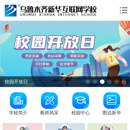
校园开放日
怕合*丁
和田
咨询学费
AI新媒体与无人机应用
张*
乌鲁木齐
咨询学费
智慧交通
学校简介
教师风采
校园中心
图说新华
赵*龙
阿克苏
咨询学费
AI家装艺术与动漫设计