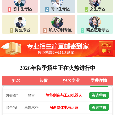
初中生专区
高中生专区
女生专区
1
2
3
男生专区
私人订制专区
精品短期专区
4
5
6
怕合*丁
和田
咨询学费
AI新媒体与无人机应用
张*
乌鲁木齐
咨询学费
智慧交通
赵*龙
阿克苏
咨询学费
AI家装艺术与动漫设计
2026年秋季招生正在火热进行中
王*
乌鲁木齐
咨询学费
AI家装艺术与动漫设计
姓名
籍贯
报名专业
学费详情
阿布都*
昌吉
咨询学费
智能制造与工业机器人
巴合*提
乌鲁木齐
咨询学费
AI新媒体电商运营
张*
吐鲁番
咨询学费
智能制造与工业机器人