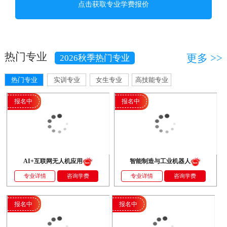
张*
吐鲁番
咨询学费
智能制造与工业机器人
刘*伟
和田
咨询学费
AI家装艺术与动漫设计
热门专业
更多 >>
2026秋季热门专业
段*斌
乌鲁木齐
咨询学费
智能制造与工业机器人
热门专业
实训专业
女生专业
高技能专业
樊*军
昌吉
咨询学费
AI家装艺术与动漫设计
报名中
报名中
AI+互联网无人机应用
智能制造与工业机器人
专业详情
咨询学费
专业详情
咨询学费
报名中
报名中