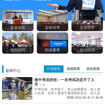
企业合作
定向培养
企业研学
校园招聘
职业素养
就业回访
行业资讯
校园新闻
就业新闻
新闻中心
致中考后的你：一次考试决定不了人
生，...
中考结束，铃声落下。有人如释重负，有人满
心欢喜，也有人看着不够理想的估分，陷入迷...
时间:2026-06-30 17:48:49