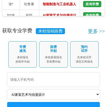
刘*伟
和田
咨询学费
AI家装艺术与动漫设计
段*斌
乌鲁木齐
咨询学费
智能制造与工业机器人
获取专业学费
更多 >>
来校报销路费
樊*军
昌吉
咨询学费
AI家装艺术与动漫设计
怕合*丁
和田
咨询学费
AI新媒体与无人机应用
学费
路费
预约
减免
补贴
试学
张*
乌鲁木齐
咨询学费
智慧交通
来校报名
来校参观报名
先来校试学
抢助学补贴
享路费补贴
满意后再报名
赵*龙
阿克苏
咨询学费
AI家装艺术与动漫设计
王*
乌鲁木齐
咨询学费
AI家装艺术与动漫设计
阿布都*
昌吉
咨询学费
智能制造与工业机器人
巴合*提
乌鲁木齐
咨询学费
AI新媒体电商运营