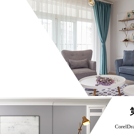
）
Corel