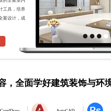
业的全案室内
计工具，培养
全案设计，成
内容，全面学好
建筑装饰与环
CorelDraw
AutoCAD