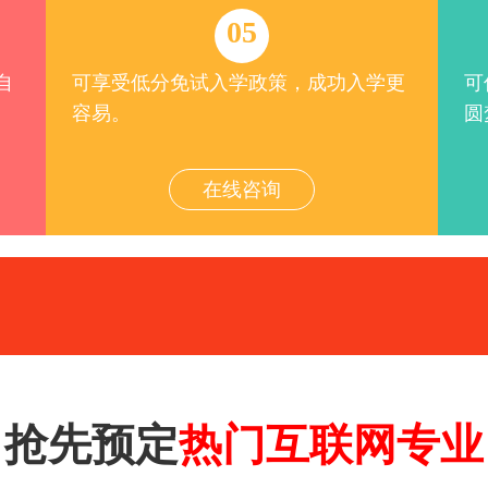
05
自
可享受低分免试入学政策，成功入学更
可
容易。
圆
在线咨询
抢先预定
热门互联网专业