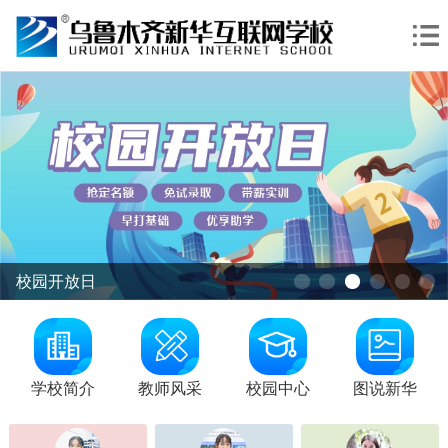
校园开放日
怕合*丁
和田
咨询学费
AI新媒体与无人机应用
张*
乌鲁木齐
咨询学费
智慧交通
学校简介
教师风采
校园中心
图说新华
赵*龙
阿克苏
咨询学费
AI家装艺术与动漫设计