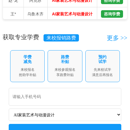
王*
乌鲁木齐
咨询学费
AI家装艺术与动漫设计
阿布都*
昌吉
咨询学费
智能制造与工业机器人
巴合*提
乌鲁木齐
咨询学费
AI新媒体电商运营
获取专业学费
更多 >>
来校报销路费
张*
吐鲁番
咨询学费
智能制造与工业机器人
学费
路费
预约
减免
补贴
试学
刘*伟
和田
咨询学费
AI家装艺术与动漫设计
来校报名
来校参观报名
先来校试学
抢助学补贴
享路费补贴
满意后再报名
段*斌
乌鲁木齐
咨询学费
智能制造与工业机器人
樊*军
昌吉
咨询学费
AI家装艺术与动漫设计