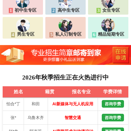
王*
乌鲁木齐
咨询学费
AI家装艺术与动漫设计
初中生专区
高中生专区
女生专区
1
2
3
阿布都*
昌吉
咨询学费
智能制造与工业机器人
巴合*提
乌鲁木齐
咨询学费
AI新媒体电商运营
男生专区
私人订制专区
精品短期专区
4
5
6
张*
吐鲁番
咨询学费
智能制造与工业机器人
刘*伟
和田
咨询学费
AI家装艺术与动漫设计
段*斌
乌鲁木齐
咨询学费
智能制造与工业机器人
2026年秋季招生正在火热进行中
樊*军
昌吉
咨询学费
AI家装艺术与动漫设计
姓名
籍贯
报名专业
学费详情
怕合*丁
和田
咨询学费
AI新媒体与无人机应用
张*
乌鲁木齐
咨询学费
智慧交通
赵*龙
阿克苏
咨询学费
AI家装艺术与动漫设计