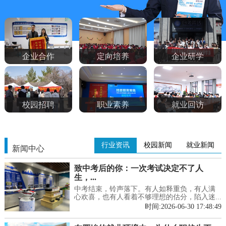
企业合作
定向培养
企业研学
校园招聘
职业素养
就业回访
行业资讯
校园新闻
就业新闻
新闻中心
致中考后的你：一次考试决定不了人
生，...
中考结束，铃声落下。有人如释重负，有人满
心欢喜，也有人看着不够理想的估分，陷入迷...
时间:2026-06-30 17:48:49