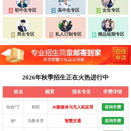
王*
乌鲁木齐
咨询学费
AI家装艺术与动漫设计
初中生专区
高中生专区
女生专区
1
2
3
阿布都*
昌吉
咨询学费
智能制造与工业机器人
巴合*提
乌鲁木齐
咨询学费
AI新媒体电商运营
男生专区
私人订制专区
精品短期专区
4
5
6
张*
吐鲁番
咨询学费
智能制造与工业机器人
刘*伟
和田
咨询学费
AI家装艺术与动漫设计
段*斌
乌鲁木齐
咨询学费
智能制造与工业机器人
2026年秋季招生正在火热进行中
樊*军
昌吉
咨询学费
AI家装艺术与动漫设计
姓名
籍贯
报名专业
学费详情
怕合*丁
和田
咨询学费
AI新媒体与无人机应用
张*
乌鲁木齐
咨询学费
智慧交通
赵*龙
阿克苏
咨询学费
AI家装艺术与动漫设计