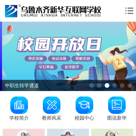
校园开放日
怕合*丁
和田
咨询学费
AI新媒体与无人机应用
张*
乌鲁木齐
咨询学费
智慧交通
学校简介
教师风采
校园中心
图说新华
赵*龙
阿克苏
咨询学费
AI家装艺术与动漫设计