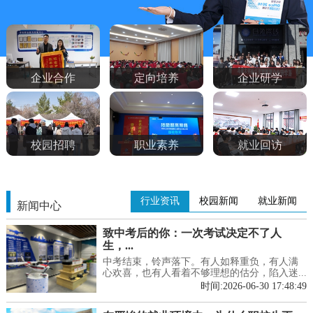
企业合作
定向培养
企业研学
校园招聘
职业素养
就业回访
行业资讯
校园新闻
就业新闻
新闻中心
致中考后的你：一次考试决定不了人
生，...
中考结束，铃声落下。有人如释重负，有人满
心欢喜，也有人看着不够理想的估分，陷入迷...
时间:2026-06-30 17:48:49