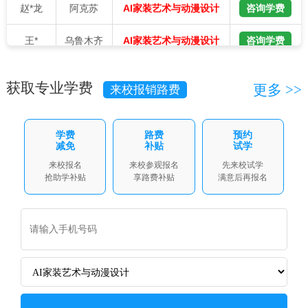
王*
乌鲁木齐
咨询学费
AI家装艺术与动漫设计
阿布都*
昌吉
咨询学费
智能制造与工业机器人
获取专业学费
更多 >>
来校报销路费
巴合*提
乌鲁木齐
咨询学费
AI新媒体电商运营
张*
吐鲁番
咨询学费
智能制造与工业机器人
学费
路费
预约
减免
补贴
试学
刘*伟
和田
咨询学费
AI家装艺术与动漫设计
来校报名
来校参观报名
先来校试学
抢助学补贴
享路费补贴
满意后再报名
段*斌
乌鲁木齐
咨询学费
智能制造与工业机器人
樊*军
昌吉
咨询学费
AI家装艺术与动漫设计