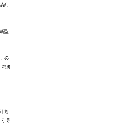
清商
新型
，必
，积极
计划
，引导