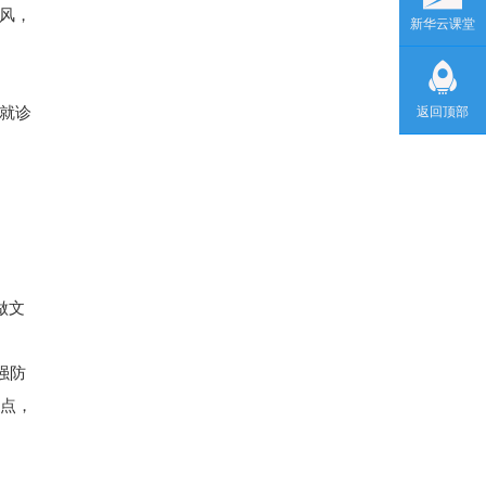
风，
新华云课堂
就诊
返回顶部
做文
强防
提点，