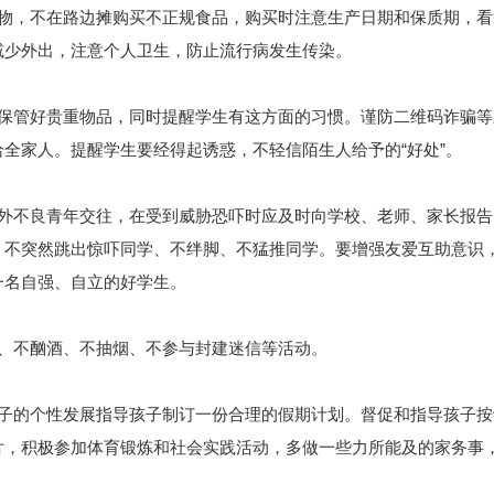
，不在路边摊购买不正规食品，购买时注意生产日期和保质期，看
减少外出，注意个人卫生，防止流行病发生传染。
管好贵重物品，同时提醒学生有这方面的习惯。谨防二维码诈骗等
全家人。提醒学生要经得起诱惑，不轻信陌生人给予的“好处”。
不良青年交往，在受到威胁恐吓时应及时向学校、老师、家长报告
、不突然跳出惊吓同学、不绊脚、不猛推同学。要增强友爱互助意识
一名自强、自立的好学生。
、不酗酒、不抽烟、不参与封建迷信等活动。
的个性发展指导孩子制订一份合理的假期计划。督促和指导孩子按
片，积极参加体育锻炼和社会实践活动，多做一些力所能及的家务事