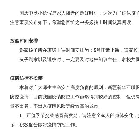
AI新媒体电商运营
国庆中秋小长假是家人团聚的最好时机，这次为了确保孩子
智慧交通与行政管理
注意事项公布如下，希望您百忙之中务必抽出时间认真阅读。
放假时间安排
您家孩子所在班级上课时间安排为：
5号正常上课
，请家长
孩子到家以及返校时，一定要及时地告知班主任，家校共同
疫情防控不松懈
本着对广大师生生命安全高度负责的原则，新疆新华互联网
防控疫情：目前我国疫情防控工作虽然得到较好的控制，但仍
量不出省，不出入疫情风险等级较高的城市。
1、正值季节交替感冒高发期，请注意全家人的身体变化，如
诊，积极配合做好疫情防控工作。